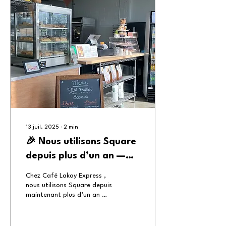
13 juil. 2025
∙
2
min
🎉 Nous utilisons Square
depuis plus d’un an —
Voici pourquoi nous vous
Chez Café Lakay Express ,
le recommandons (et
nous utilisons Square depuis
maintenant plus d’un an —
comment vous pouvez
et nous pouvons affirmer
recevoir une récompense
que cela a grandement
facilité...