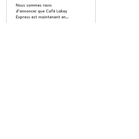
Th3rdwave!
Nous sommes ravis
d’annoncer que Café Lakay
Express est maintenant en
vedette sur Th3rdwave ,
une application conçue pour
célébrer et...
1
0
Voir plus
Restez à l'affût 
de nos 
nouveautés !