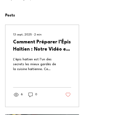
Posts
13 sept. 2025
∙
2
min
Comment Préparer l’Épis
Haïtien : Notre Vidéo et
Recette Complète
L’épis haïtien est l’un des
secrets les mieux gardés de
la cuisine haïtienne. Ce
mélange d’herbes et
d’épices apporte une
saveur...
6
0