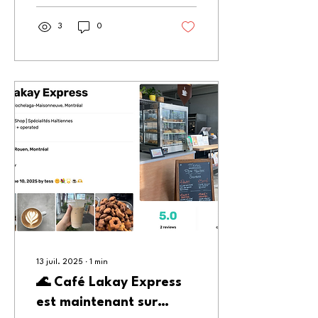
vous aussi!)
3
0
13 juil. 2025
∙
1
min
🌊 Café Lakay Express
est maintenant sur